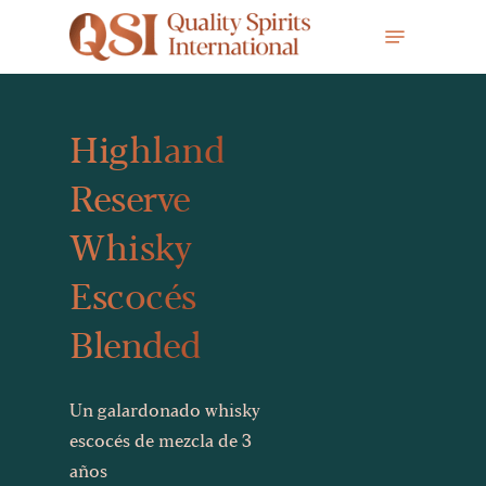
Skip
Menu
to
main
content
Highland
Reserve
Whisky
Escocés
Blended
Un galardonado whisky
escocés de mezcla de 3
años