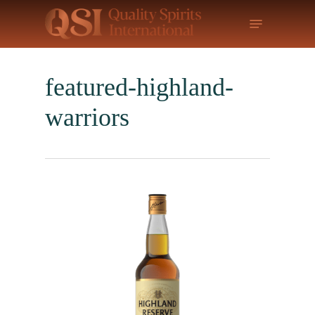
Skip
Menu
to
main
content
featured-highland-
warriors